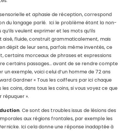
és.
e sensorielle et aphasie de réception, correspond
on du langage parlé. Ici le problème étant la non-
qu’ils veulent exprimer et les mots qu’ils
est aisé, fluide, construit grammaticalement, mais
 en dépit de leur sens, parfois même inventés, ce
et, certains morceaux de phrases et expressions
suivre certains passages… avant de se rendre compte
er un exemple, voici celui d’un homme de 72 ans
ward Gardner « Tous les coiffeurs par ici chaque
s les coins, dans tous les coins, si vous voyez ce que
r répuquer ».
nduction
. Ce sont des troubles issus de lésions des
mporales aux régions frontales, par exemple les
Wernicke. Ici cela donne une réponse inadaptée à