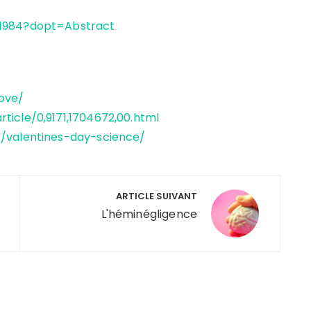
31984?dopt=Abstract
love/
ticle/0,9171,1704672,00.html
t/valentines-day-science/
ARTICLE SUIVANT
L'héminégligence