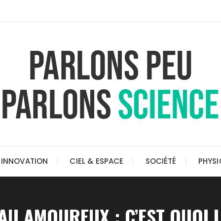
INNOVATION
CIEL & ESPACE
SOCIÉTÉ
PHYSI
AU AMOUREUX : C’EST QUOI 