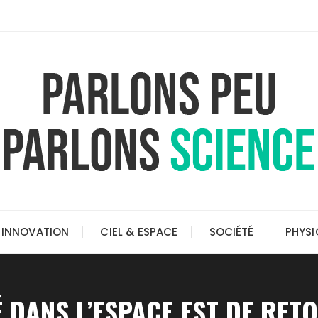
INNOVATION
CIEL & ESPACE
SOCIÉTÉ
PHYSI
É DANS L’ESPACE EST DE RET