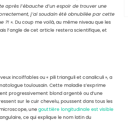
te après l’ébauche d’un espoir de trouver une
correctement, j’ai soudain été obnubilée par cette
 ?! ».
Du coup me voilà, au même niveau que les
is l’angle de cet article restera scientifique, et
x incoiffables ou « pili trianguli et canaliculi », a
rmatologue toulousain. Cette maladie s’exprime
nnent progressivement blond argenté ou d’une
dressent sur le cuir chevelu, poussent dans tous les
e microscope, une
gouttière longitudinale est visible
iangulaire, ce qui explique le nom latin du